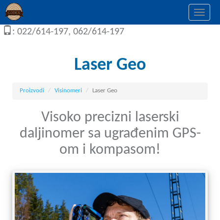
Togg
navi
: 022/614-197, 062/614-197
Laser Geo
Proizvodi
Visinomeri
Laser Geo
Visoko precizni laserski
daljinomer sa ugrađenim GPS-
om i kompasom!