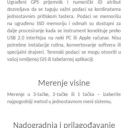
Ugrađeni GPS prijemnik i numerički ID atribut
dozvoljava da se taguju važni podaci sa kordinatama
jednostavnim pritiskom tastera. Podaci se memorišu
na ugrađenu SSD memoriju i odmah su dostupni za
dalje procesiranje kada se instrument konektuje preko
USB 2.0 interfejsa na neki PC ili Apple računar. Nisu
potrebne instalacije rutina, konvertovanje softvera ili
specijalni drajveri. Terenski podaci se mogu otvoriti u
vašoj omiljenoj GIS ili tabelarnoj aplikaciji.
Merenje visine
Merenje u 3-tačke, 2-tačke ili 1 tačka – izaberite
najpogodniji metod u jednostavnom meni sistemu.
Nadogradnja i prilagođavanje