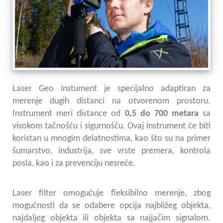
Laser Geo instument je specijalno adaptiran za
merenje dugih distanci na otvorenom prostoru.
Instrument meri distance od
0,5 do 700 metara
sa
visokom tačnošću i sigurnošću. Ovaj instrument će biti
koristan u mnogim delatnostima, kao što su na primer
šumarstvo, industrija, sve vrste premera, kontrola
posla, kao i za prevenciju nesreće.
Laser filter omogućuje fleksibilno merenje, zbog
mogućnosti da se odabere opcija najbližeg objekta,
najdaljeg objekta ili objekta sa najjačim signalom.