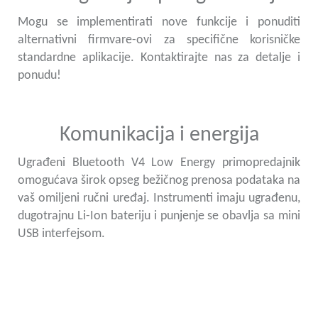
Mogu se implementirati nove funkcije i ponuditi
alternativni firmvare-ovi za specifične korisničke
standardne aplikacije. Kontaktirajte nas za detalje i
ponudu!
Komunikacija i energija
Ugrađeni Bluetooth V4 Low Energy primopredajnik
omogućava širok opseg bežičnog prenosa podataka na
vaš omiljeni ručni uređaj. Instrumenti imaju ugrađenu,
dugotrajnu Li-Ion bateriju i punjenje se obavlja sa mini
USB interfejsom.