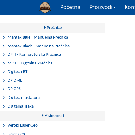
(current)
Početna
Proizvodi
Kon
Prečnice
Mantax Blue - Manuelna Prečnica
Mantax Black - Manuelna Prečnica
DP II - Kompjuterska Prečnica
MD II - Digitalna Prečnica
Digitech BT
DP DME
DP GPS
Digitech Tastatura
Digitalna Traka
Visinomeri
Vertex Laser Geo
Laser Geo