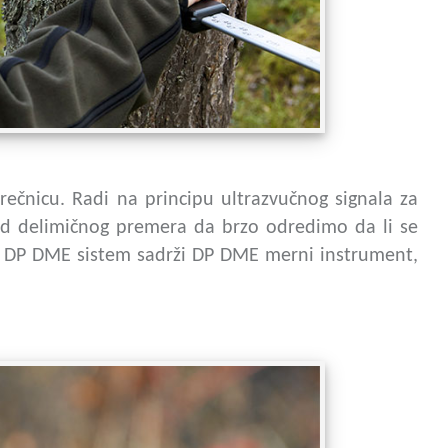
ečnicu. Radi na principu ultrazvučnog signala za
kod delimičnog premera da brzo odredimo da li se
et DP DME sistem sadrži DP DME merni instrument,